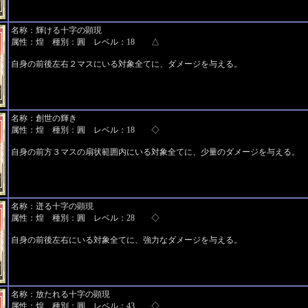
名称：輝ける十字の顕現
属性：煌 種別：圓 レベル：18 △
自身の前後左右２マスにいる対象全てに、ダメージを与える。
名称：創世の輝き
属性：煌 種別：圓 レベル：18 ◇
自身の前方３マスの扇状範囲内にいる対象全てに、少量のダメージを与える。
名称：迸る十字の顕現
属性：煌 種別：圓 レベル：28 ◇
自身の前後左右にいる対象全てに、強力なダメージを与える。
名称：放たれる十字の顕現
属性：煌 種別：圓 レベル：43 ◇