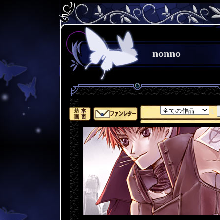
nonno
を