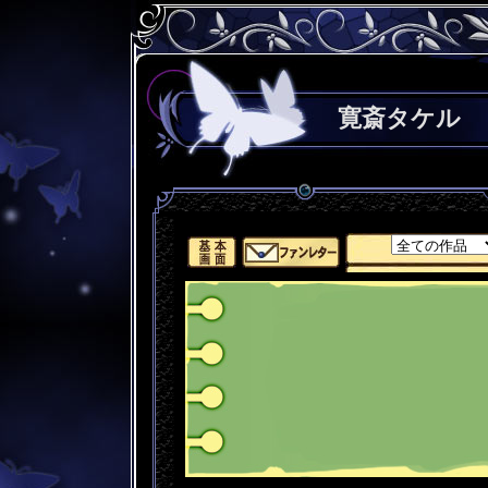
寛斎タケル