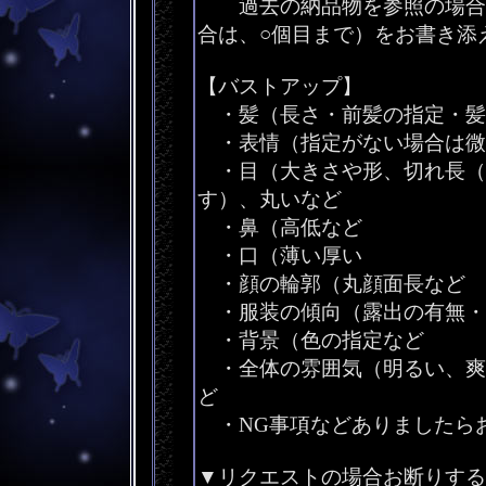
過去の納品物を参照の場合は
合は、○個目まで）をお書き添
【バストアップ】
・髪（長さ・前髪の指定・髪
・表情（指定がない場合は微
・目（大きさや形、切れ長（
す）、丸いなど
・鼻（高低など
・口（薄い厚い
・顔の輪郭（丸顔面長など
・服装の傾向（露出の有無・
・背景（色の指定など
・全体の雰囲気（明るい、爽
ど
・NG事項などありましたら
▼リクエストの場合お断りする