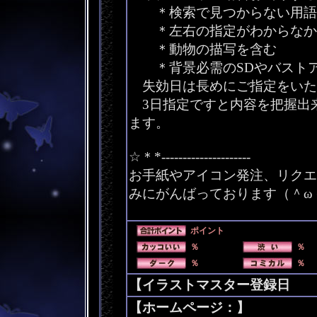
＊検索で見つからない用語
＊左右の指定がわからなか
＊動物の描写を含む
＊背景必需のSDやバスト
失効日は長めにご指定をいた
3日指定ですと内容を把握出
ます。
☆＊*---------------------
お手紙やアイコン発注、リクエ
みにがんばっております（＾ω
ポイント
％
％
％
％
【イラストマスター登録日 200
【ホームページ：】