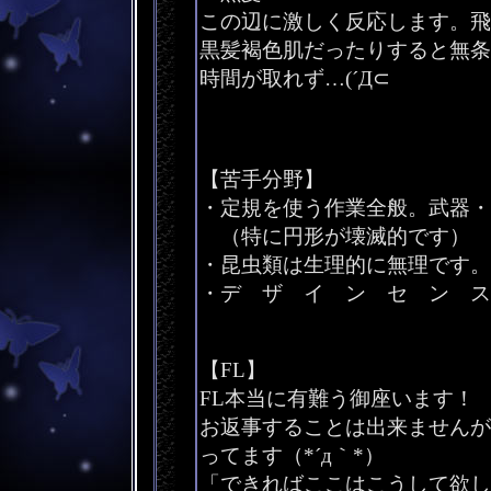
この辺に激しく反応します。飛
黒髪褐色肌だったりすると無条
時間が取れず…(´Д⊂
【苦手分野】
・定規を使う作業全般。武器・
（特に円形が壊滅的です）
・昆虫類は生理的に無理です。
・デ ザ イ ン セ ン ス
【FL】
FL本当に有難う御座います！
お返事することは出来ませんが
ってます（*´д｀*）
「できればここはこうして欲し