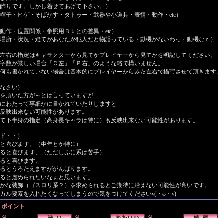
飾りです。しかし着せてあげて下さい。）
帽子・ヒゲ・そばかす・タトゥー・武器や小道具・表情・動作・etc）
動作・位置関係・参照用ＢＵとの差異・etc）
場所・状況・総てがあなたが犯人だと物語っている・動機がないわっ・動機なｒ）
左右の指定はキャラクターから見てかプレイヤーから見てかを明記してください。
い場合「Ｃ左」「Ｐ右」のような略で構いません。
ていない場合は基本的にプレイヤーからみた左右で描写させて頂きます
なさい）
を頂いた方が～とは言っていますが
にわたって事細かに書かれていたりしますと
反映出来ない可能性があります。
て下半身の指定（高身長キャラは特に）も反映出来ない可能性があります。
ド・・）
と喜びます。（中年とか特に）
ると喜びます。（ただしぷに系は苦手）
ると喜びます。
るとうろたえますががんばります。
ると虐められたいなぁと思います。
かな装飾（ゴスロリ系？）を求められるとご期待に沿えない可能性が高いです。
カル要素を入れたくなってしまうので気をつけてくださいν(・ω・ν)
ポイント
％
％
％