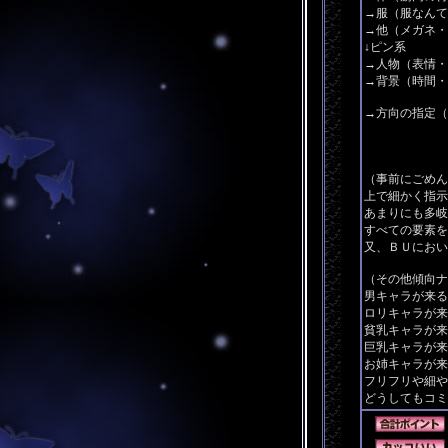
→服（服なんて
→他（メガネ・
↓ピン系
→人物（表情・
→背景（時間・
→方向の指定（
字数が厳し
何も書かれ
（事前にごめん
上で細かく指示
あまりにも多岐
すべての要素を
又、ＢＵにおい
（その他傾向ナ
男キャラが来る
ロリキャラが来
貧乳キャラが来
巨乳キャラが来
お姉キャラが来
フリフリや細や
どうしてもコミ