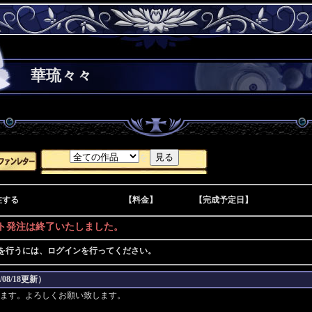
華琉々々
を
注する
【料金】
【完成予定日】
ト発注は終了いたしました。
を行うには、ログインを行ってください。
08/18更新）
ます。よろしくお願い致します。