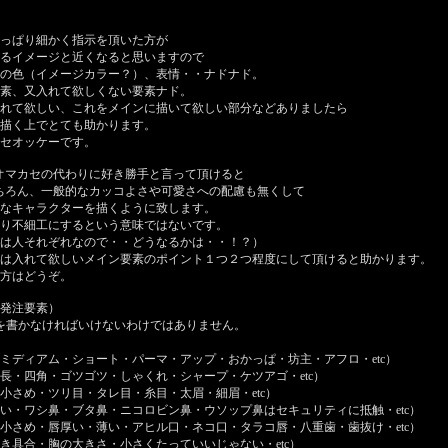
っぱり細かく指示を頂いた方が
るイメージと近くなると思いますので
の色（イメージカラー？）、表情・・ナドナド。
素、又入れて欲しくない要素ナド。
れて欲しい、これをメインに描いて欲しい部分などありましたら
描く上でとても助かります。
セオッケーです。
オマカセの代わりに好き勝手と言って頂けると
ちろん、一般的なカッコよさや可愛さへの配慮も無くして
なキャラクターを描くように致します。
り不細工にするという意味ではないです。
は人それぞれなので・・どうなるかは・・！？）
は入れて欲しいメイン要素のポイント１つ２つ程度にして頂けると助かります。
方はどうぞ。
発注要素）
を書かなければいけないわけではありません。
ミディアム・ショート・パーマ・アップ・おかっぱ・坊主・アフロ・etc）
長・四角・ゴツゴツ・しゃくれ・シャープ・ケツアゴ・etc）
小さめ・ツリ目・タレ目・糸目・太眉・細眉・etc）
い・ワシ鼻・ブタ鼻・ニコロビン鼻・ウソップ鼻はセキュリティに抵触・etc）
小さめ・唇厚い・薄い・アヒル口・ネコ口・タラコ唇・八重歯・歯抜け・etc）
き具合・胸の大きさ・小さくたっていいじゃない・etc）