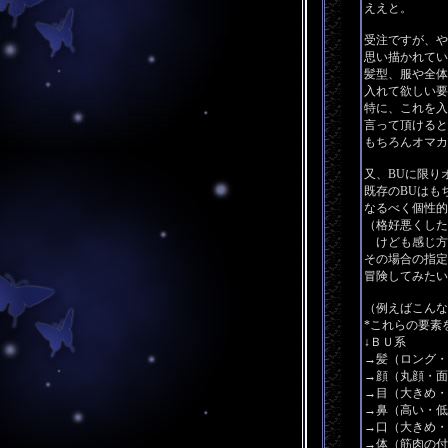
ええと。
受注ですが、や
思い描かれてい
髪型、服や全体
入れて欲しい要
特に、これを入
言って頂けると
もちろんオマカ
又、BUに限り
既存のBUはも
なるべく個性的
（格好悪くした
けども感じ方
その場合の指定
冒険してみたい
（例えばこんな
*これらの要素
↓ＢＵ系
→髪（ロング・
→顔（丸顔・面
→目（大きめ・
→鼻（高い・低
→口（大きめ・
→体（筋肉の付