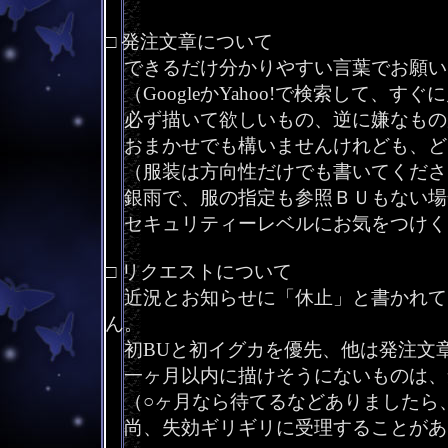
□ 発注文章について
できるだけ分かりやすい言葉でお願い
（GoogleかYahoo!で検索して、
必ず描いて欲しいもの、逆に嫌なもの
おまかせでも構いませんけれども、ど
（服装は方向性だけでも書いてくださ
銀雨で、服の指定も参照ＢＵもない場
セキュリティーレベルにお気をつけく
□ リクエストについて
近況とお知らせに「休止」と書かれて
ん。
初BUと初イグカを優先、他は発注文
一ヶ月以内に描けそうにないものは、
（○ヶ月なら待てるなどありましたら
尚、失効ギリギリに受理することがあ