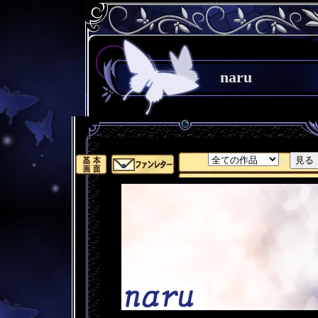
naru
を