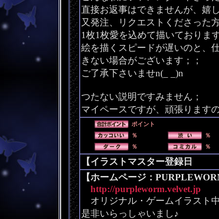
直接お返事はできませんが、嬉
又発注、リクエストくださった
1枚1枚愛を込めて描いておりま
絵を描くスピードが遅いのと、
きない場合がございます；；
ご了承下さいませn(_ _)n
つたない説明ですみません；
マイペースですが、頑張ります
ポイント
％
％
％
％
【イラストマスター登録日 2004
【ホームページ：PURPLEWORM
http://purpleworm.velvet.jp
オリジナル・ゲームイラスト中
是非いらっしゃいまし♪