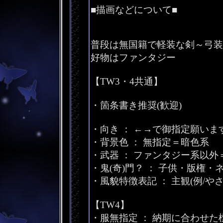
■描画などについて■
普段は無国籍で軽装な剣～弓装
好物はファンタジー
【TW3・4共通】
・箇条書き推奨(歓迎)
・向き ： ←→で御指定願いま
・背景色 ： 無指定＝暗色系
・武器 ： ファンタジー系以外
・鬼(奇)門？ ： 子供・版権
・風貌特徴表記 ： 主観(例/や
【TW4】
・服無指定 ： 納期に合わせた