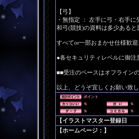
【弓】
・無指定 ： 左手に弓・右手に
和弓(競技)の資料は多少あると
すべてor一部おまかせ仕様歓
●各セキュリティレベルに御注
■■受注のペースはオフライン
以上、どうぞ宜しくお願い致し
ポイント
％
％
％
％
【イラストマスター登録日 200
【ホームページ：】