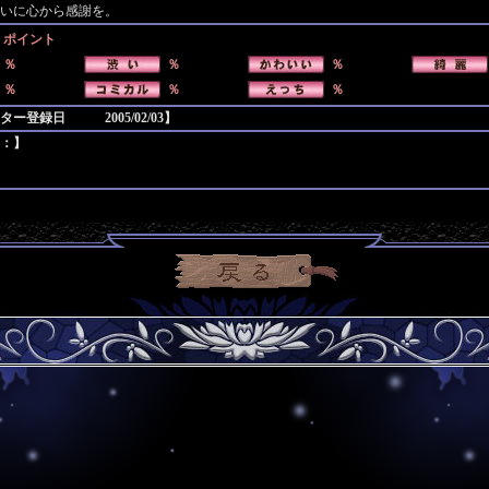
いに心から感謝を。
ポイント
％
％
％
％
％
％
ー登録日 2005/02/03】
：】