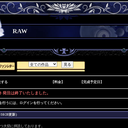
RAW
を
注する
【料金】
【完成予定日】
ト発注は終了いたしました。
を行うには、ログインを行ってください。
10/28更新）
つ大切に拝読しております。